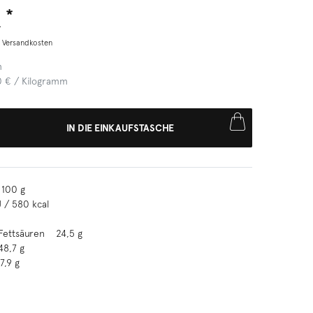
*
R
.
Versandkosten
m
0 € / Kilogramm
IN DIE EINKAUFSTASCHE
100 g
 / 580 kcal
 Fettsäuren 24,5 g
8,7 g
,9 g