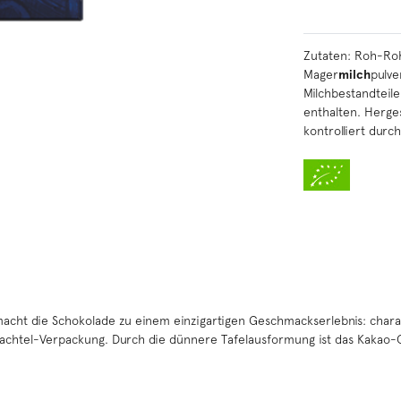
Zutaten: Roh-Roh
Mager
milch
pulve
Milchbestandteil
enthalten. Herges
kontrolliert dur
 macht die Schokolade zu einem einzigartigen Geschmackserlebnis: cha
hachtel-Verpackung. Durch die dünnere Tafelausformung ist das Kakao-