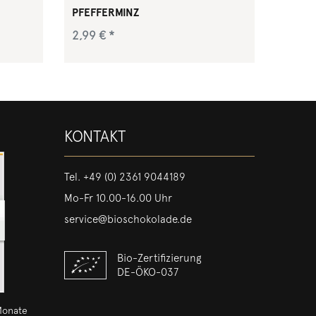
PFEFFERMINZ
2,99 € *
e
Dunkle Schokolade mit einem
*
inkl. ges. MwSt.
zzgl.
Versandkosten
100
Gramm
| 29,90 € / Kilogramm
erfrischenden Kern. Besser könnte
inem
natürliches Pfefferminzaroma nicht
aufgehoben sein.
KONTAKT
Tel.
+49 (0) 2361 9044189
Mo-Fr 10.00-16.00 Uhr
service@bioschokolade.de
Bio-Zertifizierung
DE-ÖKO-037
Monate