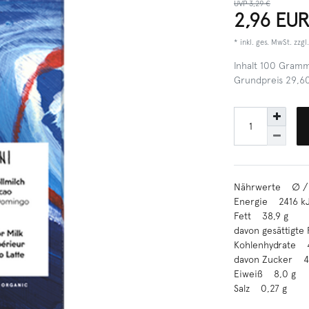
UVP 3,29 €
2,96 EU
* inkl. ges. MwSt. zzgl
Inhalt
100
Gram
Grundpreis
29,6
Nährwerte ∅ / 
Energie 2416 kJ
Fett 38,9 g
davon gesättigte
Kohlenhydrate 4
davon Zucker 47
Eiweiß 8,0 g
Salz 0,27 g