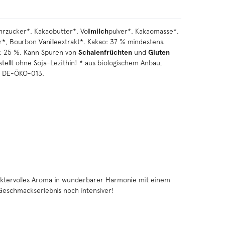
rzucker*, Kakaobutter*, Voll
milch
pulver*, Kakaomasse*,
r*, Bourbon Vanilleextrakt*. Kakao: 37 % mindestens.
e: 25 %. Kann Spuren von
Schalenfrüchten
und
Gluten
tellt ohne Soja-Lezithin! * aus biologischem Anbau,
ch DE-ÖKO-013.
raktervolles Aroma in wunderbarer Harmonie mit einem
Geschmackserlebnis noch intensiver!