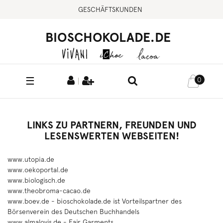
GESCHÄFTSKUNDEN
BIOSCHOKOLADE.DE
☰
0
LINKS ZU PARTNERN, FREUNDEN UND
LESENSWERTEN WEBSEITEN!
www.utopia.de
www.oekoportal.de
www.biologisch.de
www.theobroma-cacao.de
www.boev.de
- bioschokolade.de ist Vorteilspartner des
Börsenverein des Deutschen Buchhandels
www.almalovis.de
- Fair Garments