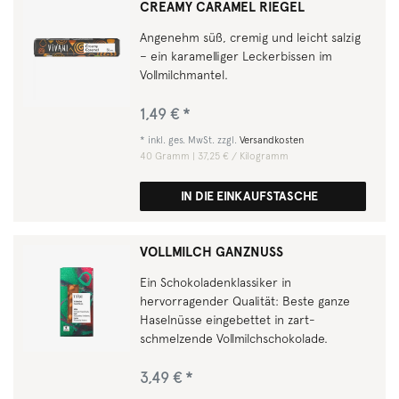
CREAMY CARAMEL RIEGEL
Angenehm süß, cremig und leicht salzig
– ein karamelliger Leckerbissen im
Vollmilchmantel.
1,49 € *
*
inkl. ges. MwSt.
zzgl.
Versandkosten
40
Gramm
| 37,25 € / Kilogramm
IN DIE EINKAUFSTASCHE
VOLLMILCH GANZNUSS
Ein Schokoladenklassiker in
hervorragender Qualität: Beste ganze
Haselnüsse eingebettet in zart-
schmelzende Vollmilchschokolade.
3,49 € *