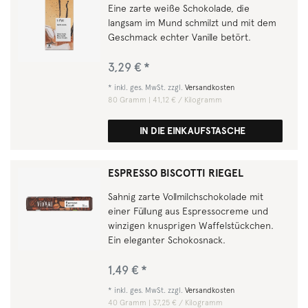
Eine zarte weiße Schokolade, die
langsam im Mund schmilzt und mit dem
Geschmack echter Vanille betört.
3,29 € *
*
inkl. ges. MwSt.
zzgl.
Versandkosten
80
Gramm
| 41,12 € / Kilogramm
IN DIE EINKAUFSTASCHE
ESPRESSO BISCOTTI RIEGEL
Sahnig zarte Vollmilchschokolade mit
einer Füllung aus Espressocreme und
winzigen knusprigen Waffelstückchen.
Ein eleganter Schokosnack.
1,49 € *
*
inkl. ges. MwSt.
zzgl.
Versandkosten
40
Gramm
| 37,25 € / Kilogramm