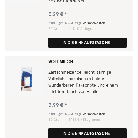
Kokosblütenzucker.
3,29 € *
*
inkl. ges. MwSt.
zzgl.
Versandkosten
80
Gramm
| 41,12 € / Kilogramm
IN DIE EINKAUFSTASCHE
VOLLMILCH
Zartschmelzende, leicht-sahnige
Vollmilchschokolade mit einer
wunderbaren Kakaonote und einem
leichten Hauch von Vanille.
2,99 € *
*
inkl. ges. MwSt.
zzgl.
Versandkosten
80
Gramm
| 37,38 € / Kilogramm
IN DIE EINKAUFSTASCHE