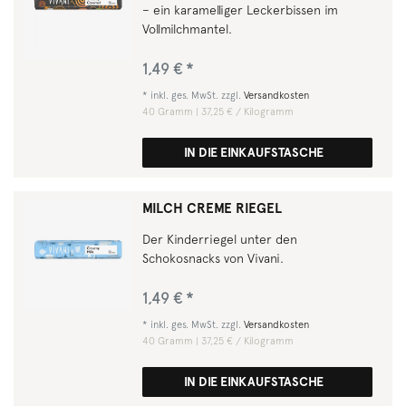
– ein karamelliger Leckerbissen im
Vollmilchmantel.
1,49 € *
*
inkl. ges. MwSt.
zzgl.
Versandkosten
40
Gramm
| 37,25 € / Kilogramm
IN DIE EINKAUFSTASCHE
MILCH CREME RIEGEL
Der Kinderriegel unter den
Schokosnacks von Vivani.
1,49 € *
*
inkl. ges. MwSt.
zzgl.
Versandkosten
40
Gramm
| 37,25 € / Kilogramm
IN DIE EINKAUFSTASCHE