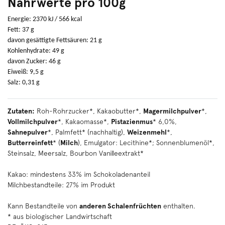
Nährwerte pro 100g
Energie: 2370 kJ / 566 kcal
Fett: 37 g
davon gesättigte Fettsäuren: 21 g
Kohlenhydrate: 49 g
davon Zucker: 46 g
Eiweiß: 9,5 g
Salz: 0,31 g
Zutaten:
Roh-Rohrzucker*, Kakaobutter*,
Magermilchpulver
*,
Vollmilchpulver
*, Kakaomasse*,
Pistazienmus
* 6,0%,
Sahnepulver
*, Palmfett* (nachhaltig),
Weizenmehl
*,
Butterreinfett
* (
Milch
), Emulgator: Lecithine*; Sonnenblumenöl*,
Steinsalz, Meersalz, Bourbon Vanilleextrakt*
Kakao: mindestens 33% im Schokoladenanteil
Milchbestandteile: 27% im Produkt
Kann Bestandteile von
anderen Schalenfrüchten
enthalten.
* aus biologischer Landwirtschaft