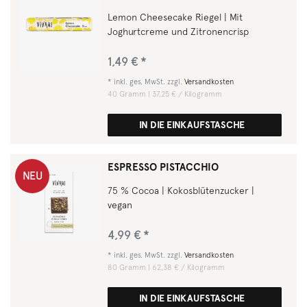
Lemon Cheesecake Riegel | Mit
Joghurtcreme und Zitronencrisp
1,49 € *
*
inkl. ges. MwSt.
zzgl.
Versandkosten
40
Gramm
| 37,25 € / Kilogramm
IN DIE EINKAUFSTASCHE
ESPRESSO PISTACCHIO
NEU
75 % Cocoa | Kokosblütenzucker |
vegan
4,99 € *
*
inkl. ges. MwSt.
zzgl.
Versandkosten
80
Gramm
| 62,38 € / Kilogramm
IN DIE EINKAUFSTASCHE