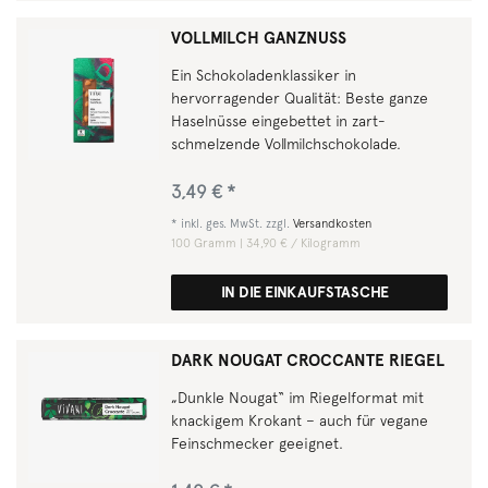
VOLLMILCH GANZNUSS
Ein Schokoladenklassiker in
hervorragender Qualität: Beste ganze
Haselnüsse eingebettet in zart-
schmelzende Vollmilchschokolade.
3,49 € *
*
inkl. ges. MwSt.
zzgl.
Versandkosten
100
Gramm
| 34,90 € / Kilogramm
IN DIE EINKAUFSTASCHE
DARK NOUGAT CROCCANTE RIEGEL
„Dunkle Nougat“ im Riegelformat mit
knackigem Krokant – auch für vegane
Feinschmecker geeignet.