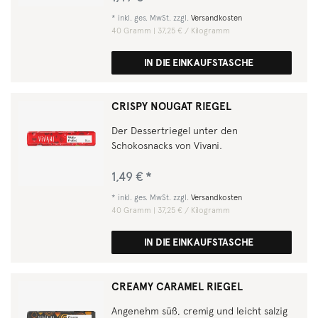
*
inkl. ges. MwSt.
zzgl.
Versandkosten
40
Gramm
| 37,25 € / Kilogramm
IN DIE EINKAUFSTASCHE
CRISPY NOUGAT RIEGEL
Der Dessertriegel unter den
Schokosnacks von Vivani.
1,49 € *
*
inkl. ges. MwSt.
zzgl.
Versandkosten
40
Gramm
| 37,25 € / Kilogramm
IN DIE EINKAUFSTASCHE
CREAMY CARAMEL RIEGEL
Angenehm süß, cremig und leicht salzig