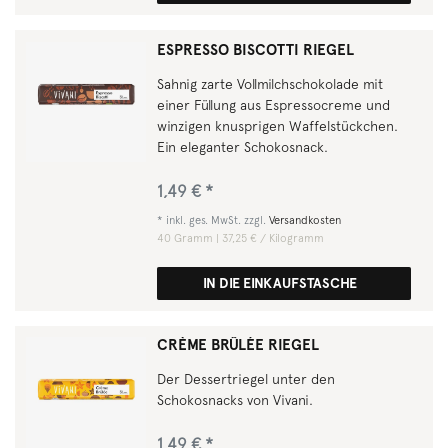
ESPRESSO BISCOTTI RIEGEL
Sahnig zarte Vollmilchschokolade mit
einer Füllung aus Espressocreme und
winzigen knusprigen Waffelstückchen.
Ein eleganter Schokosnack.
1,49 € *
*
inkl. ges. MwSt.
zzgl.
Versandkosten
40
Gramm
| 37,25 € / Kilogramm
IN DIE EINKAUFSTASCHE
CRÈME BRÛLÉE RIEGEL
Der Dessertriegel unter den
Schokosnacks von Vivani.
1,49 € *