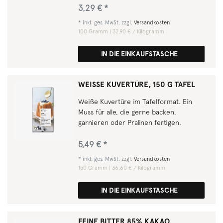
3,29 € *
*
inkl. ges. MwSt.
zzgl.
Versandkosten
100
Gramm
| 32,90 € / Kilogramm
IN DIE EINKAUFSTASCHE
WEISSE KUVERTÜRE, 150 G TAFEL
Weiße Kuvertüre im Tafelformat. Ein
Muss für alle, die gerne backen,
garnieren oder Pralinen fertigen.
5,49 € *
*
inkl. ges. MwSt.
zzgl.
Versandkosten
150
Gramm
| 36,60 € / Kilogramm
IN DIE EINKAUFSTASCHE
FEINE BITTER 85% KAKAO