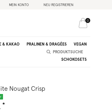
MEIN KONTO
NEU REGISTRIEREN
0
E & KAKAO
PRALINEN & DRAGÉES
VEGAN
SCHOKOSETS
te Nougat Crisp
r
*
R