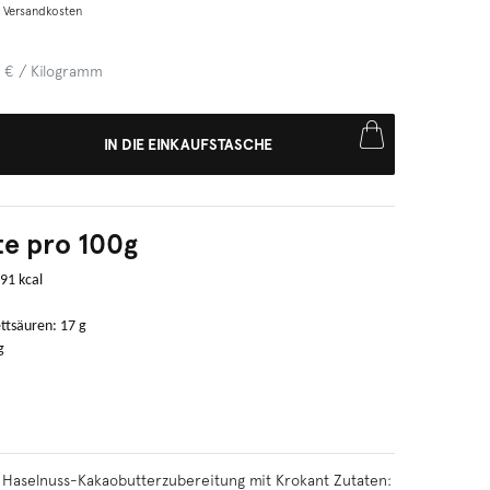
.
Versandkosten
 € / Kilogramm
IN DIE EINKAUFSTASCHE
e pro 100g
591 kcal
ttsäuren: 17 g
g
Haselnuss-Kakaobutterzubereitung mit Krokant Zutaten: