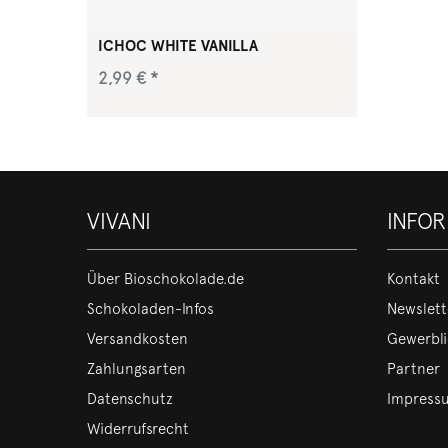
ICHOC WHITE VANILLA
2,99 € *
Weiße Reisdrink-Schokolade, veredelt
*
inkl. ges. MwSt.
zzgl.
Versandkosten
80
Gramm
| 37,38 € / Kilogramm
mit echter Bio-Bourbon-Vanille.
VIVANI
INFO
Über Bioschokolade.de
Kontakt
Schokoladen-Infos
Newslett
Versandkosten
Gewerbl
Zahlungsarten
Partner
Datenschutz
Impress
Widerrufsrecht