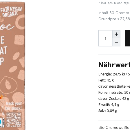
* inkl. ges. MwSt. zzgl
Inhalt
80
Gramm
Grundpreis
37,38
Nährwert
Energie: 2475 kJ / 
Fett: 41 g
davon gesättigte Fe
Kohlenhydrate: 50 
davon Zucker: 42 g
Eiweiß: 4,9 g
Salz: 0,09 g
Bio Cremeweiße 