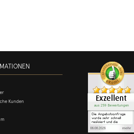
RMATIONEN
er
iche Kunden
um