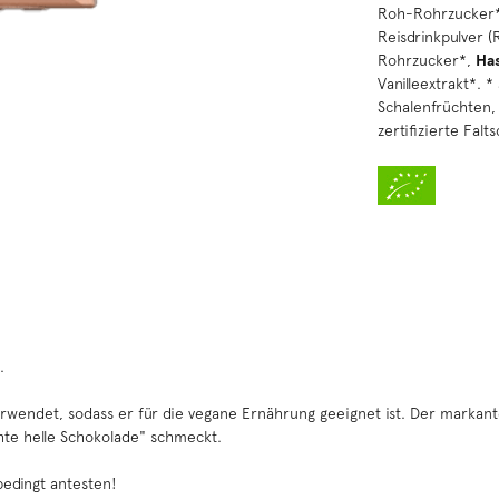
Roh-Rohrzucker
Reisdrinkpulver (
Rohrzucker*,
Has
Vanilleextrakt*.
Schalenfrüchten
zertifizierte Fal
.
 verwendet, sodass er für die vegane Ernährung geeignet ist. Der marka
hte helle Schokolade" schmeckt.
bedingt antesten!