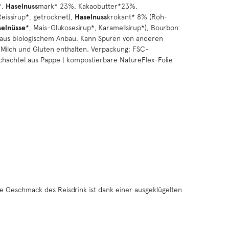
*,
Haselnuss
mark* 23%, Kakaobutter*23%,
Reissirup*, getrocknet),
Haselnuss
krokant* 8% (Roh-
elnüsse
*, Mais-Glukosesirup*, Karamellsirup*), Bourbon
 * aus biologischem Anbau. Kann Spuren von anderen
, Milch und Gluten enthalten. Verpackung: FSC-
tschachtel aus Pappe | kompostierbare NatureFlex-Folie
nte Geschmack des Reisdrink ist dank einer ausgeklügelten