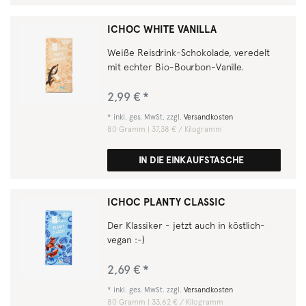
ICHOC WHITE VANILLA
Weiße Reisdrink-Schokolade, veredelt
mit echter Bio-Bourbon-Vanille.
2,99 € *
*
inkl. ges. MwSt.
zzgl.
Versandkosten
80
Gramm
| 37,38 € / Kilogramm
IN DIE EINKAUFSTASCHE
ICHOC PLANTY CLASSIC
Der Klassiker - jetzt auch in köstlich-
vegan :-)
2,69 € *
*
inkl. ges. MwSt.
zzgl.
Versandkosten
80
Gramm
| 33,62 € / Kilogramm