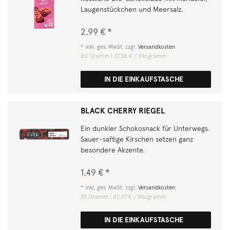
Laugenstückchen und Meersalz.
2,99 € *
*
inkl. ges. MwSt.
zzgl.
Versandkosten
80
Gramm
| 37,38 € / Kilogramm
IN DIE EINKAUFSTASCHE
BLACK CHERRY RIEGEL
Ein dunkler Schokosnack für Unterwegs.
Sauer-saftige Kirschen setzen ganz
besondere Akzente.
1,49 € *
*
inkl. ges. MwSt.
zzgl.
Versandkosten
35
Gramm
| 42,57 € / Kilogramm
IN DIE EINKAUFSTASCHE