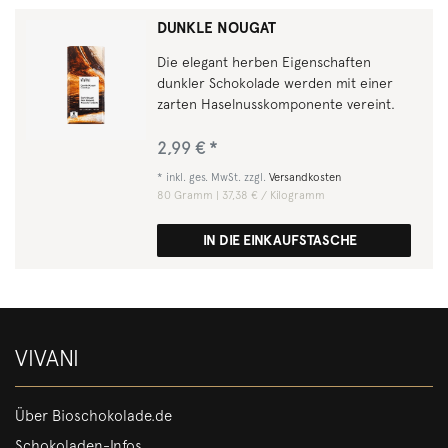
DUNKLE NOUGAT
Die elegant herben Eigenschaften
dunkler Schokolade werden mit einer
zarten Haselnusskomponente vereint.
2,99 € *
*
inkl. ges. MwSt.
zzgl.
Versandkosten
80
Gramm
| 37,38 € / Kilogramm
IN DIE EINKAUFSTASCHE
VIVANI
Über Bioschokolade.de
Schokoladen-Infos