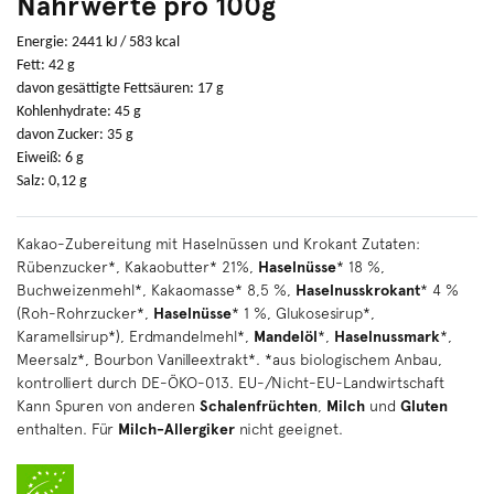
Nährwerte pro 100g
Energie: 2441 kJ / 583 kcal
Fett: 42 g
davon gesättigte Fettsäuren: 17 g
Kohlenhydrate: 45 g
davon Zucker: 35 g
Eiweiß: 6 g
Salz: 0,12 g
Kakao-Zubereitung mit Haselnüssen und Krokant Zutaten:
Rübenzucker*, Kakaobutter* 21%,
Haselnüsse
* 18 %,
Buchweizenmehl*, Kakaomasse* 8,5 %,
Haselnusskrokant
* 4 %
(Roh-Rohrzucker*,
Haselnüsse
* 1 %, Glukosesirup*,
Karamellsirup*), Erdmandelmehl*,
Mandelöl
*,
Haselnussmark
*,
Meersalz*, Bourbon Vanilleextrakt*. *aus biologischem Anbau,
kontrolliert durch DE-ÖKO-013. EU-/Nicht-EU-Landwirtschaft
Kann Spuren von anderen
Schalenfrüchten
,
Milch
und
Gluten
enthalten. Für
Milch-Allergiker
nicht geeignet.