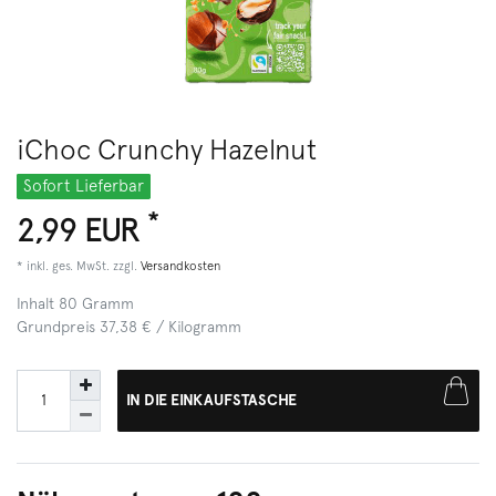
iChoc Crunchy Hazelnut
Sofort Lieferbar
*
2,99 EUR
* inkl. ges. MwSt. zzgl.
Versandkosten
Inhalt
80
Gramm
Grundpreis
37,38 € / Kilogramm
IN DIE EINKAUFSTASCHE