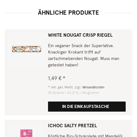
ÄHNLICHE PRODUKTE
WHITE NOUGAT CRISP RIEGEL
Ein veganer Snack der Superlative.
Knackiger Krokant trifft auf
zartschmelzenden Nougat. Muss man
getestet haben!
1,49 € *
*
inkl. ges. MwSt.
zzgl.
Versandkosten
35
Gramm
| 42,57 € / Kilogramm
IN DIE EINKAUFSTASCHE
ICHOC SALTY PRETZEL
Köstliche Bio-Schokolade mit Mandelöl,