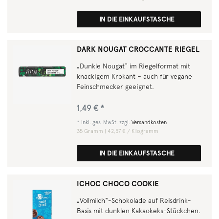
IN DIE EINKAUFSTASCHE
DARK NOUGAT CROCCANTE RIEGEL
„Dunkle Nougat“ im Riegelformat mit
knackigem Krokant – auch für vegane
Feinschmecker geeignet.
1,49 € *
*
inkl. ges. MwSt.
zzgl.
Versandkosten
35
Gramm
| 42,57 € / Kilogramm
IN DIE EINKAUFSTASCHE
ICHOC CHOCO COOKIE
„Vollmilch“-Schokolade auf Reisdrink-
Basis mit dunklen Kakaokeks-Stückchen.