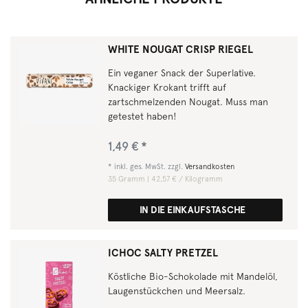
WHITE NOUGAT CRISP RIEGEL
Ein veganer Snack der Superlative.
Knackiger Krokant trifft auf
zartschmelzenden Nougat. Muss man
getestet haben!
1,49 € *
*
inkl. ges. MwSt.
zzgl.
Versandkosten
35
Gramm
| 42,57 € / Kilogramm
IN DIE EINKAUFSTASCHE
ICHOC SALTY PRETZEL
Köstliche Bio-Schokolade mit Mandelöl,
Laugenstückchen und Meersalz.