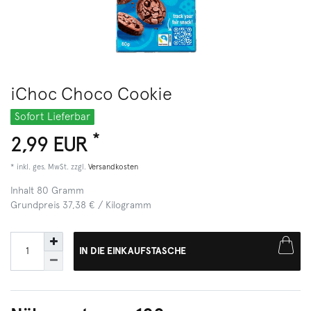
iChoc Choco Cookie
Sofort Lieferbar
*
2,99 EUR
* inkl. ges. MwSt. zzgl.
Versandkosten
Inhalt
80
Gramm
Grundpreis
37,38 € / Kilogramm
IN DIE EINKAUFSTASCHE