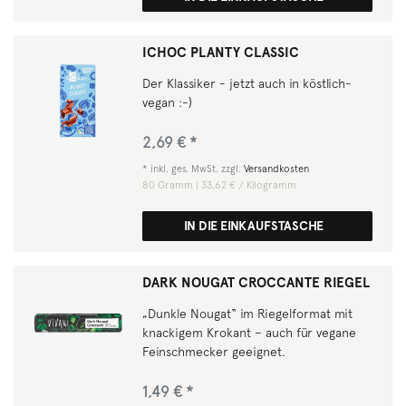
ICHOC PLANTY CLASSIC
Der Klassiker - jetzt auch in köstlich-
vegan :-)
2,69 € *
*
inkl. ges. MwSt.
zzgl.
Versandkosten
80
Gramm
| 33,62 € / Kilogramm
IN DIE EINKAUFSTASCHE
DARK NOUGAT CROCCANTE RIEGEL
„Dunkle Nougat“ im Riegelformat mit
knackigem Krokant – auch für vegane
Feinschmecker geeignet.
1,49 € *