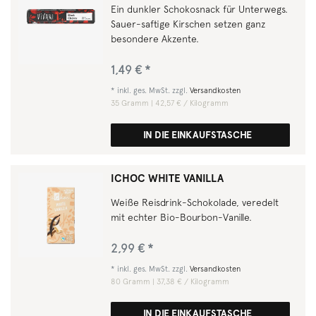
Ein dunkler Schokosnack für Unterwegs.
Sauer-saftige Kirschen setzen ganz
besondere Akzente.
1,49 € *
*
inkl. ges. MwSt.
zzgl.
Versandkosten
35
Gramm
| 42,57 € / Kilogramm
IN DIE EINKAUFSTASCHE
ICHOC WHITE VANILLA
Weiße Reisdrink-Schokolade, veredelt
mit echter Bio-Bourbon-Vanille.
2,99 € *
*
inkl. ges. MwSt.
zzgl.
Versandkosten
80
Gramm
| 37,38 € / Kilogramm
IN DIE EINKAUFSTASCHE