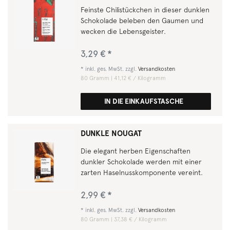
Feinste Chilistückchen in dieser dunklen
Schokolade beleben den Gaumen und
wecken die Lebensgeister.
3,29 € *
*
inkl. ges. MwSt.
zzgl.
Versandkosten
80
Gramm
| 41,12 € / Kilogramm
IN DIE EINKAUFSTASCHE
DUNKLE NOUGAT
Die elegant herben Eigenschaften
dunkler Schokolade werden mit einer
zarten Haselnusskomponente vereint.
2,99 € *
*
inkl. ges. MwSt.
zzgl.
Versandkosten
80
Gramm
| 37,38 € / Kilogramm