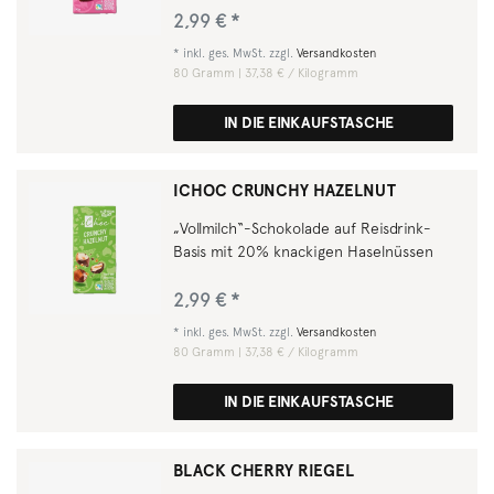
2,99 € *
*
inkl. ges. MwSt.
zzgl.
Versandkosten
80
Gramm
| 37,38 € / Kilogramm
IN DIE EINKAUFSTASCHE
ICHOC CRUNCHY HAZELNUT
„Vollmilch“-Schokolade auf Reisdrink-
Basis mit 20% knackigen Haselnüssen
2,99 € *
*
inkl. ges. MwSt.
zzgl.
Versandkosten
80
Gramm
| 37,38 € / Kilogramm
IN DIE EINKAUFSTASCHE
BLACK CHERRY RIEGEL