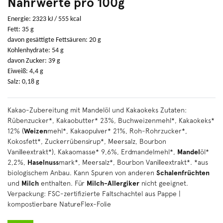
Nährwerte pro 100g
Energie: 2323 kJ / 555 kcal
Fett: 35 g
davon gesättigte Fettsäuren: 20 g
Kohlenhydrate: 54 g
davon Zucker: 39 g
Eiweiß: 4,4 g
Salz: 0,18 g
Kakao-Zubereitung mit Mandelöl und Kakaokeks Zutaten:
Rübenzucker*, Kakaobutter* 23%, Buchweizenmehl*, Kakaokeks*
12% (
Weizen
mehl*, Kakaopulver* 21%, Roh-Rohrzucker*,
Kokosfett*, Zuckerrübensirup*, Meersalz, Bourbon
Vanilleextrakt*), Kakaomasse* 9,6%, Erdmandelmehl*,
Mandel
öl*
2,2%,
Haselnuss
mark*, Meersalz*, Bourbon Vanilleextrakt*. *aus
biologischem Anbau. Kann Spuren von anderen
Schalenfrüchten
und
Milch
enthalten. Für
Milch-Allergiker
nicht geeignet.
Verpackung: FSC-zertifizierte Faltschachtel aus Pappe |
kompostierbare NatureFlex-Folie