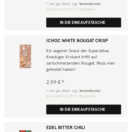
*
inkl. ges. MwSt.
zzgl.
Versandkosten
35
Gramm
| 42,57 € / Kilogramm
IN DIE EINKAUFSTASCHE
ICHOC WHITE NOUGAT CRISP
Ein veganer Snack der Superlative.
Knackiger Krokant trifft auf
zartschmelzenden Nougat. Muss man
getestet haben!
2,99 € *
*
inkl. ges. MwSt.
zzgl.
Versandkosten
80
Gramm
| 37,38 € / Kilogramm
IN DIE EINKAUFSTASCHE
EDEL BITTER CHILI