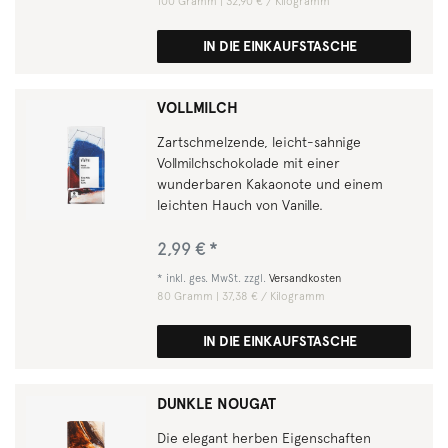
100
Gramm
| 32,90 € / Kilogramm
IN DIE EINKAUFSTASCHE
VOLLMILCH
Zartschmelzende, leicht-sahnige
Vollmilchschokolade mit einer
wunderbaren Kakaonote und einem
leichten Hauch von Vanille.
2,99 € *
*
inkl. ges. MwSt.
zzgl.
Versandkosten
80
Gramm
| 37,38 € / Kilogramm
IN DIE EINKAUFSTASCHE
DUNKLE NOUGAT
Die elegant herben Eigenschaften