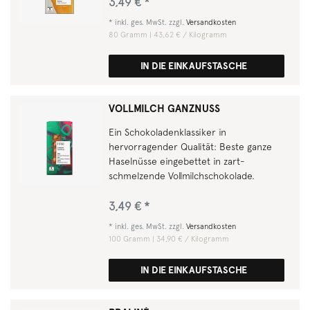
3,49 € *
*
inkl. ges. MwSt.
zzgl.
Versandkosten
80
Gramm
| 43,62 € / Kilogramm
IN DIE EINKAUFSTASCHE
VOLLMILCH GANZNUSS
Ein Schokoladenklassiker in
hervorragender Qualität: Beste ganze
Haselnüsse eingebettet in zart-
schmelzende Vollmilchschokolade.
3,49 € *
*
inkl. ges. MwSt.
zzgl.
Versandkosten
100
Gramm
| 34,90 € / Kilogramm
IN DIE EINKAUFSTASCHE