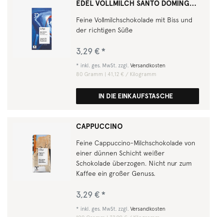
EDEL VOLLMILCH SANTO DOMINGO 37 % KAKAO
Feine Vollmilchschokolade mit Biss und
der richtigen Süße
3,29 € *
*
inkl. ges. MwSt.
zzgl.
Versandkosten
80
Gramm
| 41,12 € / Kilogramm
IN DIE EINKAUFSTASCHE
CAPPUCCINO
Feine Cappuccino-Milchschokolade von
einer dünnen Schicht weißer
Schokolade überzogen. Nicht nur zum
Kaffee ein großer Genuss.
3,29 € *
*
inkl. ges. MwSt.
zzgl.
Versandkosten