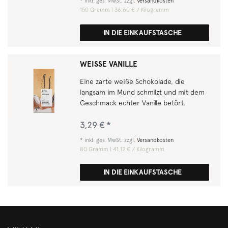
*
inkl. ges. MwSt.
zzgl.
Versandkosten
150
Gramm
| 36,60 € / Kilogramm
IN DIE EINKAUFSTASCHE
WEISSE VANILLE
Eine zarte weiße Schokolade, die
langsam im Mund schmilzt und mit dem
Geschmack echter Vanille betört.
3,29 € *
*
inkl. ges. MwSt.
zzgl.
Versandkosten
80
Gramm
| 41,12 € / Kilogramm
IN DIE EINKAUFSTASCHE