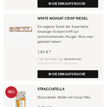
IN DIE EINKAUFSTASCHE
WHITE NOUGAT CRISP RIEGEL
Ein veganer Snack der Superlative.
Knackiger Krokant trifft auf
zartschmelzenden Nougat. Muss man
getestet haben!
1,49 € *
*
inkl. ges. MwSt.
zzgl.
Versandkosten
35
Gramm
| 42,57 € / Kilogramm
IN DIE EINKAUFSTASCHE
STRACCIATELLA
NEU
Stracciatella: Weiße mit Cacao Nibs