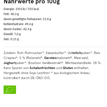
Nährwerte pro 100g
Energie: 2313 kJ / 555 kcal
Fett: 36,3 g
davon gesättigte Fettsäuren: 21,6 g
Kohlenhydrate: 49,4 g
davon Zucker: 42,3 g
Eiweiß: 7,0 g
Salz: 0,21 g
Zutaten: Roh-Rohrzucker*, Kakaobutter*, Voll
milch
pulver*, Reis
Crispies*: 5 % (Reismehl*,
Gersten
malzmehl*, Meersalz),
Joghurt
pulver*, Bourbon Vanilleextrakt*. Milchbestandteile: 28 %.
Kann Spuren von
Schalenfrüchten
und
Gluten
enthalten.
Hergestellt ohne Soja-Lezithin! * aus biologischem Anbau,
kontrolliert durch DE-ÖKO-013.