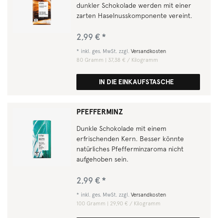
dunkler Schokolade werden mit einer
zarten Haselnusskomponente vereint.
2,99 € *
*
inkl. ges. MwSt.
zzgl.
Versandkosten
80
Gramm
| 37,38 € / Kilogramm
IN DIE EINKAUFSTASCHE
PFEFFERMINZ
Dunkle Schokolade mit einem
erfrischenden Kern. Besser könnte
natürliches Pfefferminzaroma nicht
aufgehoben sein.
2,99 € *
*
inkl. ges. MwSt.
zzgl.
Versandkosten
100
Gramm
| 29,90 € / Kilogramm