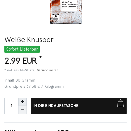
Weiße Knusper
Sofort Lieferbar
*
2,99 EUR
* inkl. ges. MwSt. zzgl.
Versandkosten
Inhalt
80
Gramm
Grundpreis
37,38 € / Kilogramm
IN DIE EINKAUFSTASCHE